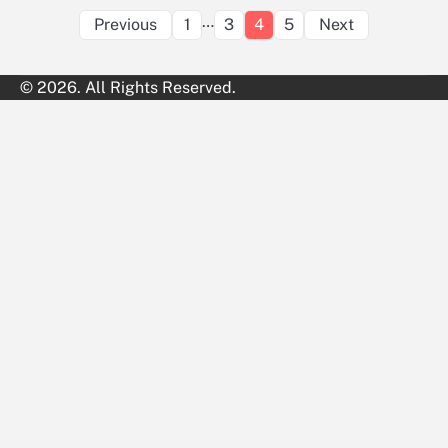
Posts
…
Previous
1
3
4
5
Next
pagination
© 2026. All Rights Reserved.