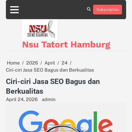
Skip
to
Subscription
About
Privacy
content
Us
Policy
Nsu Tatort Hamburg
Home
2026
April
24
Ciri-ciri Jasa SEO Bagus dan Berkualitas
Ciri-ciri Jasa SEO Bagus dan
Berkualitas
April 24, 2026
admin