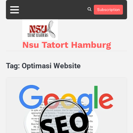
Skip
to
Subscription
About
Privacy
content
Us
Policy
Nsu Tatort Hamburg
Tag:
Optimasi Website